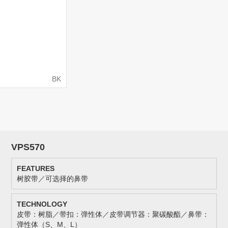
BK
VPS570
树胶带／可选择的鼻带
皮带：树脂／带扣：弹性体／皮带调节器：聚碳酸酯／鼻带：
弹性体（S、M、L）